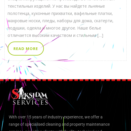
текстильных изделий. У нас вы найдете льняные
полотенца, кухонные прихватки, вафельные платки,
махровые носки, пледы, наборы для дома, скатерти,
подушки, одеяла и многое другое. Наше белье
отличается высоким качеством и стильным […]
READ MORE
With over 15 years of industry experience, we offer a
range of specialised cleaning and property maintenance