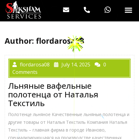
Author:
flordarosa08
flordarosa08
July 14, 2025
0
Comments
Льняные вафельные
полотенца от Наталья
Текстиль
Полотенце льняное Качественные льняные полотенца и
другие товары от Наталья Текстиль Компания Наталья
Текстиль – главная фирма в городе Иваново,
специализирующаяся на производстве качественных