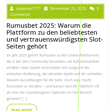
luipemai1771
November 25, 2025
0
Comments
Rumusbet 2025: Warum die
Plattform zu den beliebtesten
und vertrauenswürdigsten Slot-
Seiten gehört
Im Jahr 2025 gehört Rumusbet zu den Online-Plattformen,
die in der Slot-Community besonders viel Aufmerksamkeit
erhalten. Viele Spieler entscheiden sich aufgrund der
einfachen Bedienung, der aktuellen Spiele und der schnellen
Maxwin-Auszahlungen für die Seite. Doch was macht
Rumusbet so attraktiv – und warum wird die Plattform oft
als eine der zuverlässigeren Optionen im Slot-Bereich
genannt? […]
READ MORE