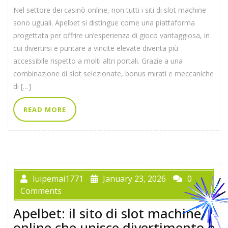
Nel settore dei casinò online, non tutti i siti di slot machine
sono uguali. Apelbet si distingue come una piattaforma
progettata per offrire un’esperienza di gioco vantaggiosa, in
cui divertirsi e puntare a vincite elevate diventa più
accessibile rispetto a molti altri portali. Grazie a una
combinazione di slot selezionate, bonus mirati e meccaniche
di […]
READ MORE
luipemai1771
January 23, 2026
0
Comments
Apelbet: il sito di slot machine
online che unisce divertimento e