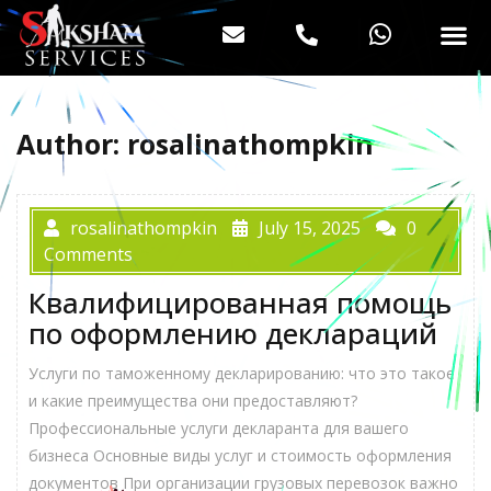
Author:
rosalinathompkin
rosalinathompkin
July 15, 2025
0
Comments
Квалифицированная помощь
по оформлению деклараций
Услуги по таможенному декларированию: что это такое
и какие преимущества они предоставляют?
Профессиональные услуги декларанта для вашего
бизнеса Основные виды услуг и стоимость оформления
документов При организации грузовых перевозок важно