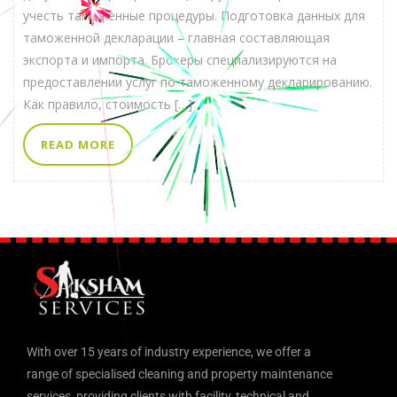
учесть таможенные процедуры. Подготовка данных для
таможенной декларации – главная составляющая
экспорта и импорта. Брокеры специализируются на
предоставлении услуг по таможенному декларированию.
Как правило, стоимость […]
READ MORE
With over 15 years of industry experience, we offer a
range of specialised cleaning and property maintenance
services, providing clients with facility, technical and