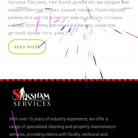
Наталья Текстиль. Уже более долгих лет мы предлагаем
нашим клиентам только лучшие товары. Разнообразие
размеров и цветов позволит вам подобрать готовые
наборы полотенец для ванной комнаты, кухни или
детской. Кроме того, у нас […]
READ MORE
With over 15 years of industry experience, we offer a
range of specialised cleaning and property maintenance
services, providing clients with facility, technical and