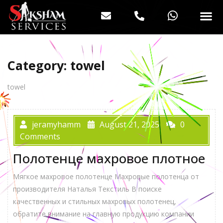
Category:
towel
towel
jeramyhamm
August 21, 2025
0
Comments
Полотенце махровое плотное
Мягкое махровое полотенце Махровые полотенца от
производителя Наталья Текстиль В поиске
качественных и стильных махровых полотенец,
обратите внимание на главную продукцию компании