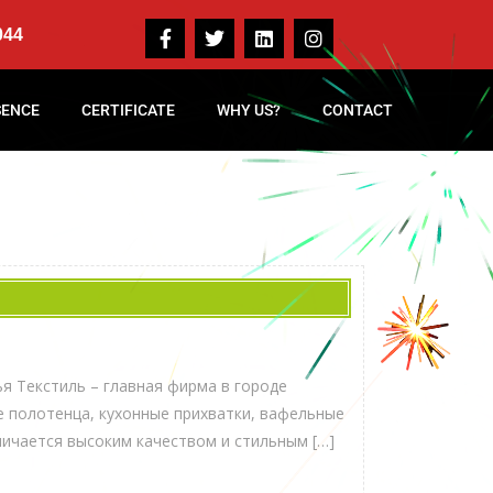
044
SENCE
CERTIFICATE
WHY US?
CONTACT
я Текстиль – главная фирма в городе
е полотенца, кухонные прихватки, вафельные
тличается высоким качеством и стильным […]