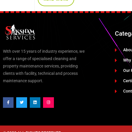
Categ
Abo
With over 15 years of industry experience, we
offer a range of specialised cleaning and
Why
property maintenance services, providing
Our 
clients with facility, technical and process
maintenance support.
Cert
Cont