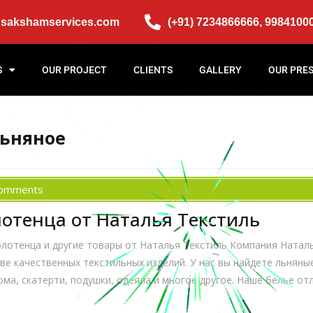
@sakshamservices.com
(+91) 7234866666, 9984100
S
OUR PROJECT
CLIENTS
GALLERY
OUR PRE
льняное
Comments
отенца от Наталья Текстиль
лотенца и другие товары от Наталья Текстиль Компания Наталь
е качественных текстильных изделий. У нас вы найдете льняны
ома, скатерти, подушки, одеяла и многое другое. Наше белье о