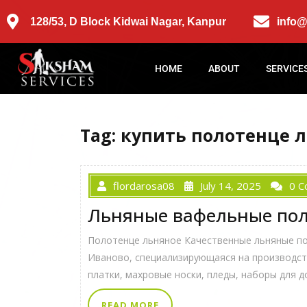
128/53, D Block Kidwai Nagar, Kanpur
info
HOME
ABOUT
SERVICE
Tag:
купить полотенце 
flordarosa08
July 14, 2025
0 
Льняные вафельные пол
Полотенце льняное Качественные льняные по
Иваново, специализирующаяся на производств
платки, махровые носки, пледы, наборы для д
READ MORE