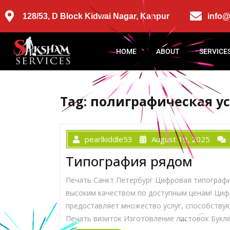
128/53, D Block Kidwai Nagar, Kanpur
info
HOME
ABOUT
SERVICE
Tag:
полиграфическая ус
pearlkiddle53
August 19, 2025
Типография рядом
Печать Санкт Петербург Цифровая типография
высоким качеством по доступным ценам! Циф
предоставляет множество услуг, способствую
Печать визиток Изготовление листовок Букле