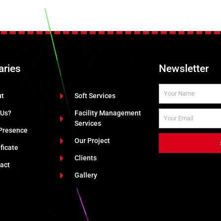
aries
Newsletter
ut
Soft Services
 Us?
Facility Management
Services
Presence
Our Project
ificate
Clients
act
Gallery