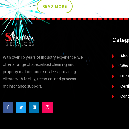
READ MORE
Categ
Abo
With over 15 years of industry experience, we
offer a range of specialised cleaning and
Why
property maintenance services, providing
Our 
clients with facility, technical and process
maintenance support.
Cert
Cont