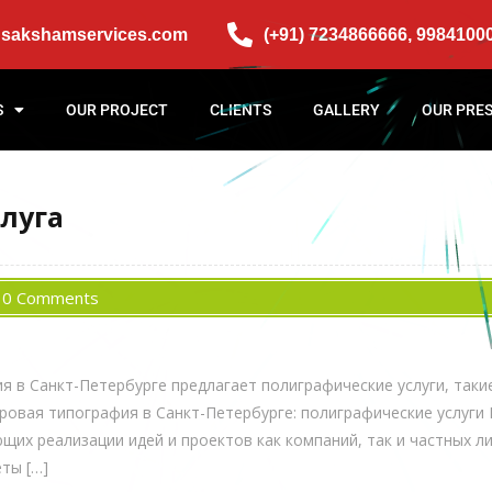
@sakshamservices.com
(+91) 7234866666, 9984100
S
OUR PROJECT
CLIENTS
GALLERY
OUR PRE
луга
0 Comments
 в Санкт-Петербурге предлагает полиграфические услуги, такие 
ровая типография в Санкт-Петербурге: полиграфические услуги
щих реализации идей и проектов как компаний, так и частных л
ты […]