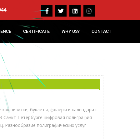
044
SENCE
CERTIFICATE
WHY US?
CONTACT
как визитки, буклеты, флаеры и календари с
 В Санкт-Петербурге цифровая полиграфия
иц. Разнообразие полиграфических услуг