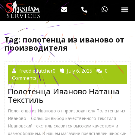
Tag:
полотенца из иваново от
производителя
freddiedutcher0
July 6, 2025
0
Comments
Полотенца Иваново Наташа
Текстиль
Полотенца из Иваново от производителя Полотенца из
Иваново – большой выбор качественного текстиля
Ивановский текстиль славится высоким качеством и
разнообразием. В нашем магазине представлен широкий