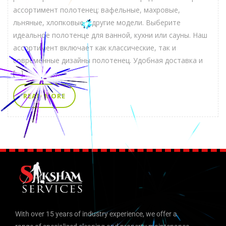
ассортимент полотенец: вафельные, махровые,
льняные, хлопковые и другие модели. Выберите
идеальное полотенце для ванной, кухни или сауны. Наш
ассортимент включает как классические, так и
современные дизайны полотенец. Удобная доставка и
[…]
READ MORE
With over 15 years of industry experience, we offer a