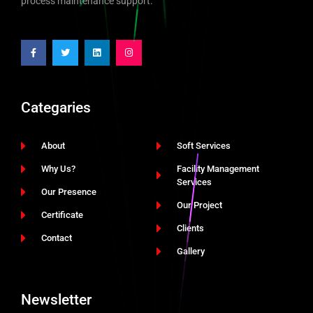
process maintenance support.
Categaries
About
Soft Services
Why Us?
Facility Management
Services
Our Presence
Our Project
Certificate
Clients
Contact
Gallery
Newsletter