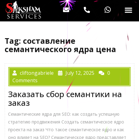
Tag:
составление
семантического ядра цена
cliftongabriele
July 12, 2025
0
Comments
Заказать сбор семантики на
заказ
Семантические ядра для SEO: как создать успешную
стратегию продвижения Создать семантическое ядро
проекта на заказ Что такое семантическое ядро и как
оно влияет на SEO? Семантическое ядро представляет