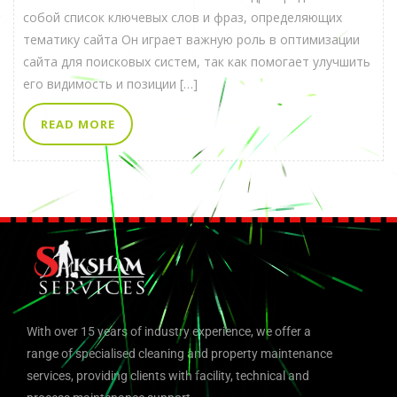
собой список ключевых слов и фраз, определяющих
тематику сайта Он играет важную роль в оптимизации
сайта для поисковых систем, так как помогает улучшить
его видимость и позиции […]
READ MORE
With over 15 years of industry experience, we offer a
range of specialised cleaning and property maintenance
services, providing clients with facility, technical and