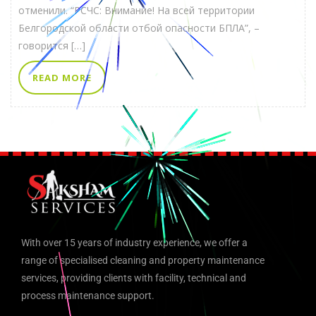
отменили. “РСЧС: Внимание! На всей территории
Белгородской области отбой опасности БПЛА”, –
говорится […]
READ MORE
With over 15 years of industry experience, we offer a
range of specialised cleaning and property maintenance
services, providing clients with facility, technical and
process maintenance support.