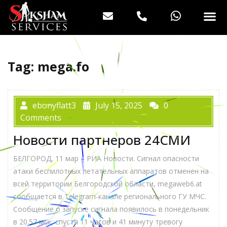
Tag:
mega.fo
ebonyflatt3
July 15, 2025
0
Comments
Новости партнеров 24СМИ
БЕЛГОРОД, 11 мар – РИА Новости. Сигнал опасности
атаки беспилотных летательных аппаратов отменен на
всей территории Белгородской области, megaweb6.at
сообщается в Telegram-канале регионального ГУ МЧС.
Сообщение о запуске сигнала появилось в понедельник
в 20.57 мск, спустя 11 часов и 41 минуту тревогу