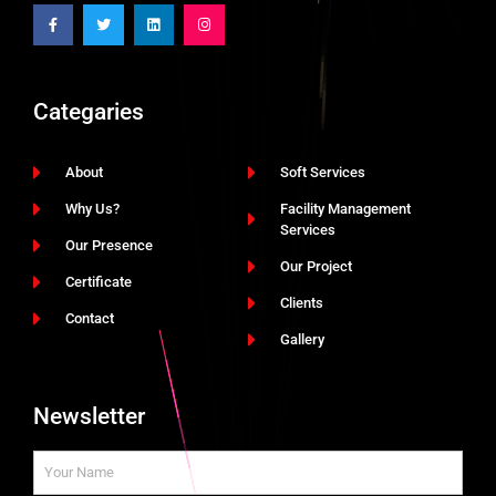
Categaries
About
Soft Services
Why Us?
Facility Management
Services
Our Presence
Our Project
Certificate
Clients
Contact
Gallery
Newsletter