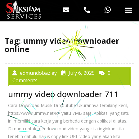
Tag:
ummy video downloader
online
edmundobazley
July 6, 2025
0
Comments
ummy video downloader 711
Cara Download Musik Di Youtube Ukurannya terbilang kecil,
https://www.ummy.net/id/ yaitu 7MB saja. Aplikasi yang satu
ini memiliki cara kerja yang berbeda dengan aplikasi di atas.
Dimana untuk mendownload video yang kita inginkan kita
terlebih dahulu harus copy link URL video yang akan kita