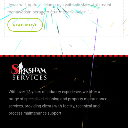
download. Aplikasi selanjutnya yaitu VidMate. Aplikasi ini
menawarkan beragam fitur menarik. Selain […]
READ MORE
With over 15 years of industry experience, we offer a
range of specialised cleaning and property maintenance
services, providing clients with facility, technical and
process maintenance support.