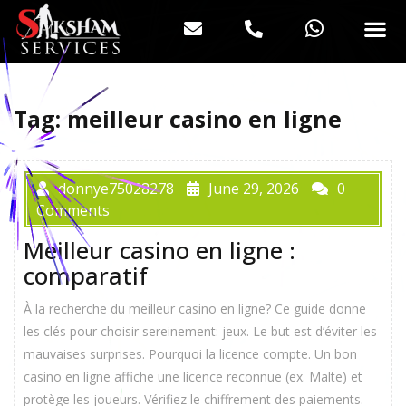
Tag:
meilleur casino en ligne
donnye75028278
June 29, 2026
0
Comments
Meilleur casino en ligne :
comparatif
À la recherche du meilleur casino en ligne? Ce guide donne
les clés pour choisir sereinement: jeux. Le but est d’éviter les
mauvaises surprises. Pourquoi la licence compte. Un bon
casino en ligne affiche une licence reconnue (ex. Malte) et
protège les joueurs. Vérifiez le chiffrement des paiements.