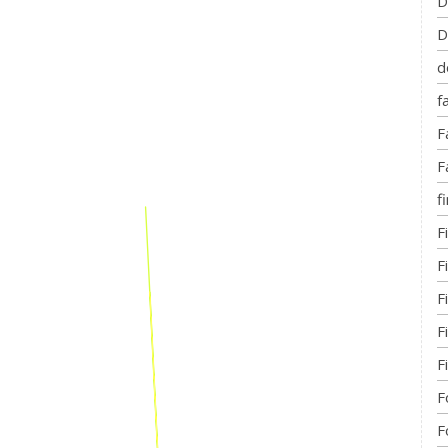
D
D
d
f
F
F
fi
F
F
F
F
F
F
F