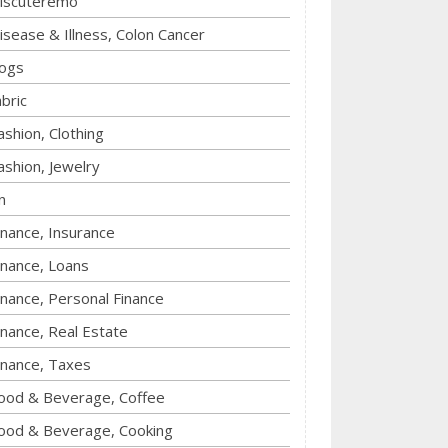
iscuteremo
isease & Illness, Colon Cancer
ogs
abric
ashion, Clothing
ashion, Jewelry
n
inance, Insurance
inance, Loans
inance, Personal Finance
inance, Real Estate
inance, Taxes
ood & Beverage, Coffee
ood & Beverage, Cooking