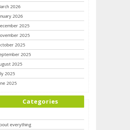
arch 2026
anuary 2026
ecember 2025
ovember 2025
ctober 2025
eptember 2025
ugust 2025
uly 2025
une 2025
Categories
bout everything