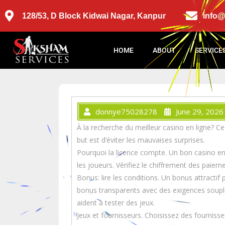
128/53, D Block Kidwai Nagar, Kanpur
info
HOME
ABOUT
SERVICE
donnye75028278
June 29, 2026
À la recherche du meilleur casino en ligne? Ce
but est d’éviter les mauvaises surprises.
Pourquoi la licence compte. Un bon casino en 
les joueurs. Vérifiez le chiffrement des paiemen
Bonus: lire les conditions. Un bonus attractif p
bonus transparents avec des exigences souples
aident à tester des jeux.
Jeux et fournisseurs. Choisissez des fournisseu