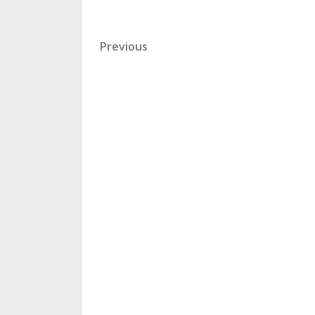
Previous