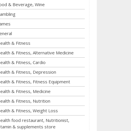
ood & Beverage, Wine
ambling
ames
eneral
ealth & Fitness
ealth & Fitness, Alternative Medicine
ealth & Fitness, Cardio
ealth & Fitness, Depression
ealth & Fitness, Fitness Equipment
ealth & Fitness, Medicine
ealth & Fitness, Nutrition
ealth & Fitness, Weight Loss
ealth food restaurant, Nutritionist,
itamin & supplements store