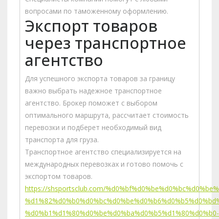
вопросами по таможенному оформлению.
Экспорт товаров
через транспортное
агентство
Для успешного экспорта товаров за границу
важно выбрать надежное транспортное
агентство. Брокер поможет с выбором
оптимального маршрута, рассчитает стоимость
перевозки и подберет необходимый вид
транспорта для груза.
Транспортное агентство специализируется на
международных перевозках и готово помочь с
экспортом товаров.
https://shsportsclub.com/%d0%bf%d0%be%d0%bc%d0%be
%d1%82%d0%b0%d0%bc%d0%be%d0%b6%d0%b5%d0%bd
%d0%b1%d1%80%d0%be%d0%ba%d0%b5%d1%80%d0%b0-