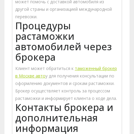
может помочь с доставкой автомобиля из
другой страны и организацией международной
перевозки.
Процедуры
растаможки
автомобилей через
брокера
Клиент может обратиться к
таможенный брокер
в Москве авто
у для получения консультации по
оформлению документов и срокам растаможки.
Брокер осуществляет контроль за процессом
растаможки и информирует клиента о ходе дела.
Контакты брокера и
дополнительная
информация