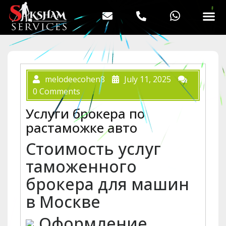
melodeecohen8
July 11, 2025
0 Comments
Услуги брокера по
растаможке авто
Стоимость услуг
таможенного
брокера для машин
в Москве
Оформление