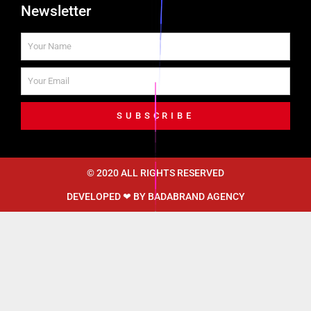
Newsletter
SUBSCRIBE
© 2020 ALL RIGHTS RESERVED​
DEVELOPED ❤ BY
BADABRAND AGENCY