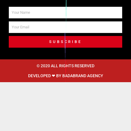
SUBSCRIBE
© 2020 ALL RIGHTS RESERVED​
DEVELOPED ❤ BY
BADABRAND AGENCY