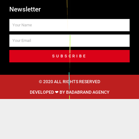
Newsletter
SUBSCRIBE
© 2020 ALL RIGHTS RESERVED​
DEVELOPED ❤ BY
BADABRAND AGENCY