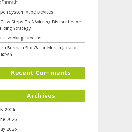
ิ่งขึ้นบทนำ
pen System Vape Devices
 Easy Steps To A Winning Discount Vape
eilding Strategy
uit Smoking Timeline
ara Bermain Slot Gacor Meraih Jackpot
axwin
Recent Comments
Archives
uly 2026
une 2026
ay 2026