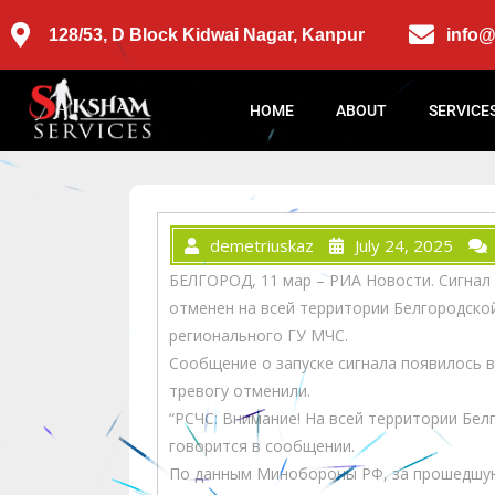
128/53, D Block Kidwai Nagar, Kanpur
info
HOME
ABOUT
SERVICE
demetriuskaz
July 24, 2025
БЕЛГОРОД, 11 мар – РИА Новости. Сигнал
отменен на всей территории Белгородско
регионального ГУ МЧС.
Сообщение о запуске сигнала появилось в 
тревогу отменили.
“РСЧС: Внимание! На всей территории Бел
говорится в сообщении.
По данным Минобороны РФ, за прошедшую