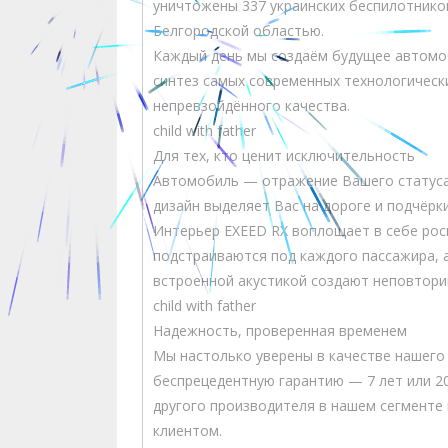
уничтожены 337 украинских беспилотников
Белгородской областью.
Каждый день мы создаём будущее автомоб
синтез самых современных технологическ
непревзойдённого качества.
child with father
Для тех, кто ценит исключительность
Автомобиль — отражение Вашего статуса,
дизайн выделяет Вас на дороге и подчёрк
Интерьер EXEED RX воплощает в себе рос
подстраиваются под каждого пассажира, 
встроенной акустикой создают неповтор
child with father
Надежность, проверенная временем
Мы настолько уверены в качестве нашег
беспрецедентную гарантию — 7 лет или 20
другого производителя в нашем сегменте
клиентом.