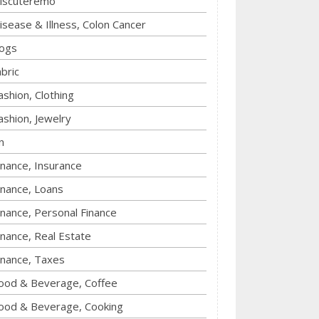
iscuteremo
isease & Illness, Colon Cancer
ogs
abric
ashion, Clothing
ashion, Jewelry
n
inance, Insurance
inance, Loans
inance, Personal Finance
inance, Real Estate
inance, Taxes
ood & Beverage, Coffee
ood & Beverage, Cooking