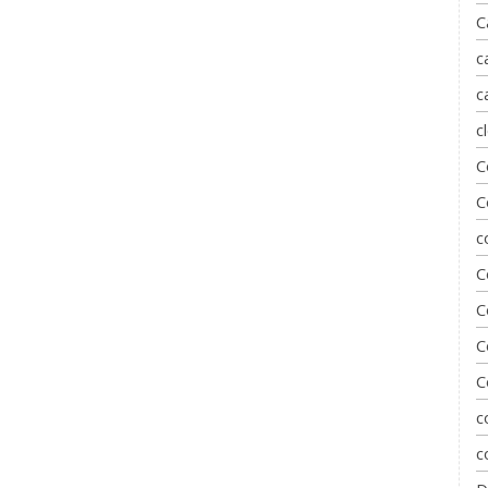
C
c
c
c
C
C
c
C
C
C
C
c
c