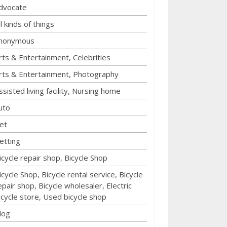
dvocate
ll kinds of things
nonymous
rts & Entertainment, Celebrities
rts & Entertainment, Photography
ssisted living facility, Nursing home
uto
et
etting
icycle repair shop, Bicycle Shop
icycle Shop, Bicycle rental service, Bicycle
epair shop, Bicycle wholesaler, Electric
icycle store, Used bicycle shop
log