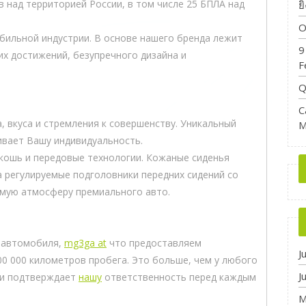
 над территорией России, в том числе 25 БПЛА над
ย
O
ильной индустрии. В основе нашего бренда лежит
9
их достижений, безупречного дизайна и
F
Q
C
 вкуса и стремления к совершенству. Уникальный
M
ивает Вашу индивидуальность.
кошь и передовые технологии. Кожаные сиденья
а регулируемые подголовники передних сидений со
имую атмосферу премиального авто.
о автомобиля,
mg3ga at
что предоставляем
J
0 000 километров пробега. Это больше, чем у любого
J
 и подтверждает
нашу
ответственность перед каждым
M