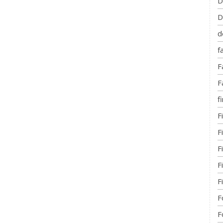
D
D
d
f
F
F
fi
F
F
F
F
F
F
F