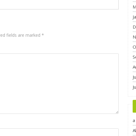
M
J
D
red fields are marked
*
N
O
S
A
J
J
a
A