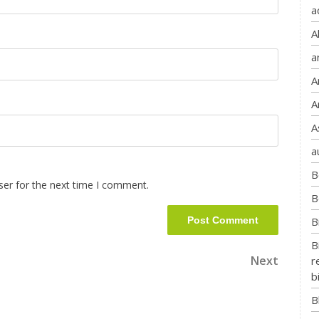
a
A
a
A
A
A
a
B
ser for the next time I comment.
B
B
B
Next
r
b
B