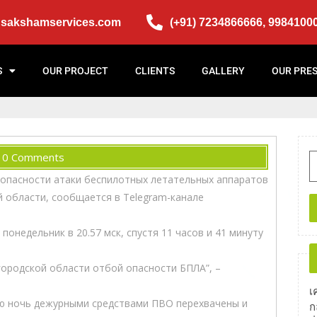
@sakshamservices.com
(+91) 7234866666, 9984100
S
OUR PROJECT
CLIENTS
GALLERY
OUR PRE
0 Comments
 опасности атаки беспилотных летательных аппаратов
й области, сообщается в Telegram-канале
понедельник в 20.57 мск, спустя 11 часов и 41 минуту
городской области отбой опасности БПЛА”, –
เ
 ночь дежурными средствами ПВО перехвачены и
ก