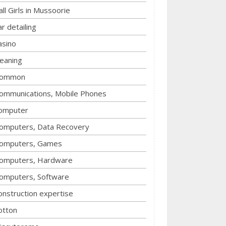
all Girls in Mussoorie
ar detailing
asino
leaning
ommon
ommunications, Mobile Phones
omputer
omputers, Data Recovery
omputers, Games
omputers, Hardware
omputers, Software
onstruction expertise
otton