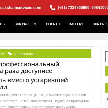
@sakshamservices.com
(+91) 7234866666, 9984100
S
OUR PROJECT
CLIENTS
GALLERY
OUR PRE
026
0 Comments
 профессиональный
а раза доступнее
ль вместо устаревшей
ции
очном двигателе DC (BLDC) с высокоэффективными
เ
многоступенчатой кинематикой. Подобная приводная
ก
кользящего узла и обеспечивает достижение