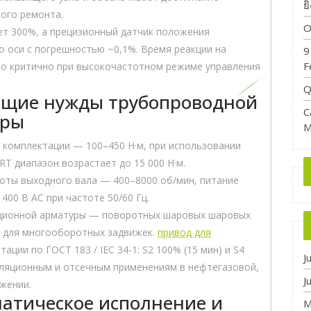
ย
ного ремонта.
O
ет 300%, а прецизионный датчик положения
 оси с погрешностью ~0,1%. Время реакции на
9
F
то критично при высокочастотном режиме управления
Q
щие нужды трубопроводной
C
уры
M
комплектации — 100–450 Н·м, при использовании
T диапазон возрастает до 15 000 Н·м.
оты выходного вала — 400–8000 об/мин, питание
400 В AC при частоте 50/60 Гц.
иционной арматуры — поворотных шаровых шаровых
и для многооборотных задвижек.
привод для
ации по ГОСТ 183 / IEC 34-1: S2 100% (15 мин) и S4
J
гуляционным и отсечным применениям в нефтегазовой,
J
жении.
атическое исполнение и
M