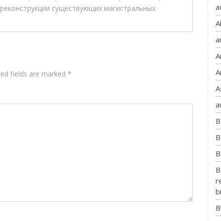
a
 реконструкции существующих магистральных
A
a
A
A
red fields are marked
*
A
a
B
B
B
B
r
b
B