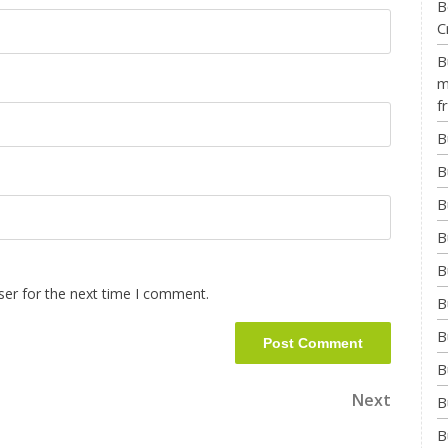
B
C
B
m
f
B
B
B
B
B
ser for the next time I comment.
B
B
B
Next
B
B