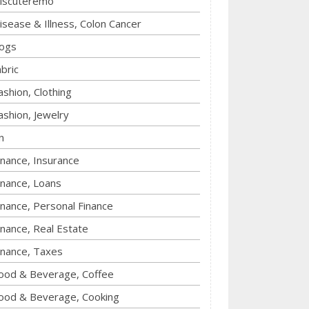
iscuteremo
isease & Illness, Colon Cancer
ogs
abric
ashion, Clothing
ashion, Jewelry
n
inance, Insurance
inance, Loans
inance, Personal Finance
inance, Real Estate
inance, Taxes
ood & Beverage, Coffee
ood & Beverage, Cooking