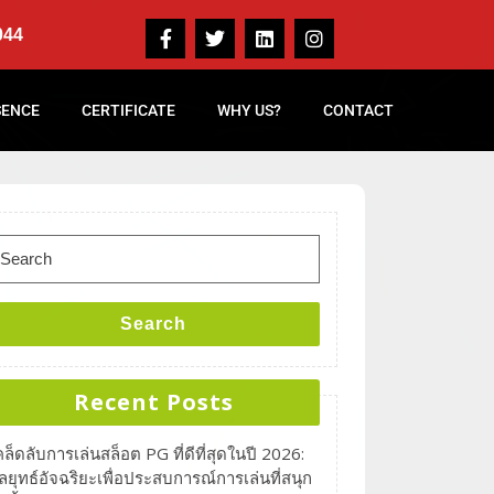
044
SENCE
CERTIFICATE
WHY US?
CONTACT
Search
Recent Posts
คล็ดลับการเล่นสล็อต PG ที่ดีที่สุดในปี 2026:
ลยุทธ์อัจฉริยะเพื่อประสบการณ์การเล่นที่สนุก