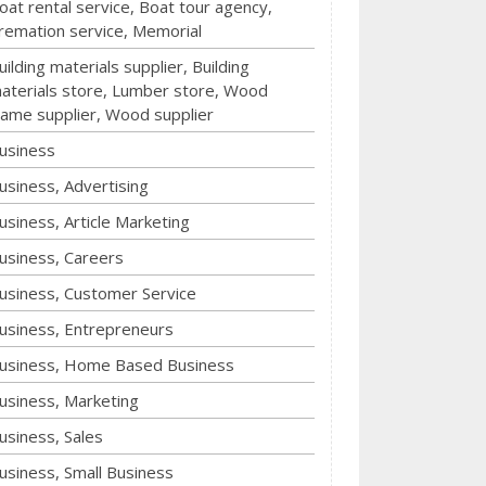
oat rental service, Boat tour agency,
remation service, Memorial
uilding materials supplier, Building
aterials store, Lumber store, Wood
rame supplier, Wood supplier
usiness
usiness, Advertising
usiness, Article Marketing
usiness, Careers
usiness, Customer Service
usiness, Entrepreneurs
usiness, Home Based Business
usiness, Marketing
usiness, Sales
usiness, Small Business