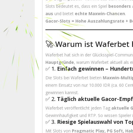
Slots bedeutet es, dass ein Spiel
besonders a
aus
und bietet
echte Maxwin-Chancen
.
Gacor-Slots = Hohe Auszahlungsrate + 
🚀 Warum ist Waferbet h
Waferbet hat sich in der Glücksspiel-Communi
Hauptgründe
, warum Waferbet aktuell als ei
✅ 1.
Einfach gewinnen – Hundert
Die Slots bei Waferbet bieten
Maxwin-Multip
einem Einsatz von nur 10.000 IDR (ca. 60 Cen
gewinnen kannst.
✅ 2.
Täglich aktuelle Gacor-Emp
Waferbet veröffentlicht jeden Tag
aktuelle 
Gewinnhäufigkeit und RTP. So wissen Spieler
✅ 3.
Riesige Spielauswahl von To
Mit Slots von
Pragmatic Play, PG Soft, Ha