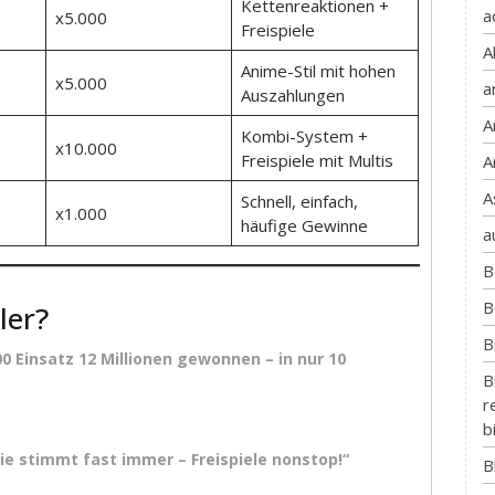
Kettenreaktionen +
a
x5.000
Freispiele
A
Anime-Stil mit hohen
x5.000
a
Auszahlungen
A
Kombi-System +
x10.000
Freispiele mit Multis
A
A
Schnell, einfach,
x1.000
häufige Gewinne
a
B
B
ler?
B
0 Einsatz 12 Millionen gewonnen – in nur 10
B
r
b
 Sie stimmt fast immer – Freispiele nonstop!“
B