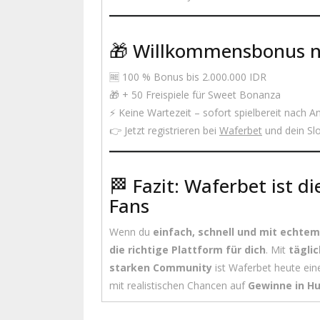
🎁 Willkommensbonus n
🆓 100 % Bonus bis 2.000.000 IDR
🎁 + 50 Freispiele für Sweet Bonanza
⚡ Keine Wartezeit – sofort spielbereit nach 
👉 Jetzt registrieren bei
Waferbet
und dein Slo
🏁 Fazit: Waferbet ist d
Fans
Wenn du
einfach, schnell und mit echte
die richtige Plattform für dich
. Mit
tägli
starken Community
ist Waferbet heute ein
mit realistischen Chancen auf
Gewinne in Hu