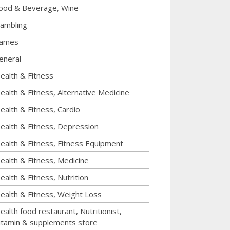
ood & Beverage, Wine
ambling
ames
eneral
ealth & Fitness
ealth & Fitness, Alternative Medicine
ealth & Fitness, Cardio
ealth & Fitness, Depression
ealth & Fitness, Fitness Equipment
ealth & Fitness, Medicine
ealth & Fitness, Nutrition
ealth & Fitness, Weight Loss
ealth food restaurant, Nutritionist,
itamin & supplements store