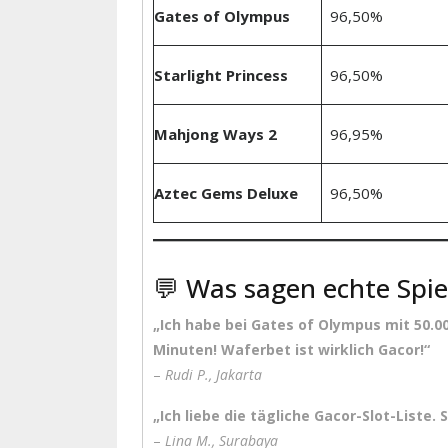
Gates of Olympus
96,50%
Starlight Princess
96,50%
Mahjong Ways 2
96,95%
Aztec Gems Deluxe
96,50%
💬 Was sagen echte Spie
„Ich habe bei Gates of Olympus mit 50.00
Minuten! Waferbet ist wirklich Gacor!“
–
Rudi P., Jakarta
„Ich liebe die tägliche Gacor-Slot-Liste.
–
Lina M., Surabaya