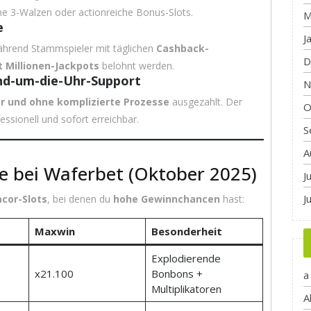
sche 3-Walzen oder actionreiche Bonus-Slots.
M
e
J
ährend Stammspieler mit täglichen
Cashback-
D
t Millionen-Jackpots
belohnt werden.
nd-um-die-Uhr-Support
N
her und ohne komplizierte Prozesse
ausgezahlt. Der
O
essionell und sofort erreichbar.
S
A
e bei Waferbet (Oktober 2025)
J
J
acor-Slots
, bei denen du
hohe Gewinnchancen
hast:
Maxwin
Besonderheit
Explodierende
x21.100
Bonbons +
a
Multiplikatoren
A