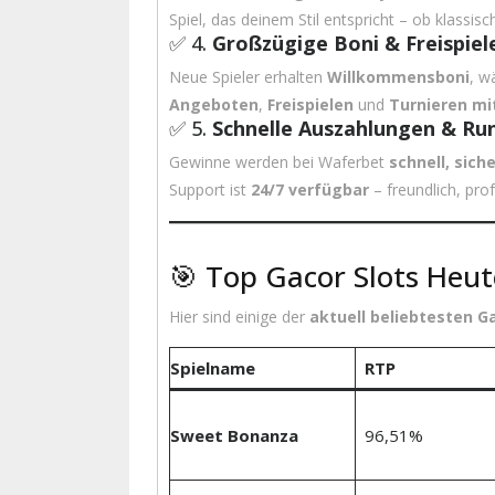
Spiel, das deinem Stil entspricht – ob klassi
✅ 4.
Großzügige Boni & Freispiel
Neue Spieler erhalten
Willkommensboni
, w
Angeboten
,
Freispielen
und
Turnieren mi
✅ 5.
Schnelle Auszahlungen & Ru
Gewinne werden bei Waferbet
schnell, sic
Support ist
24/7 verfügbar
– freundlich, prof
🎯 Top Gacor Slots Heut
Hier sind einige der
aktuell beliebtesten G
Spielname
RTP
Sweet Bonanza
96,51%