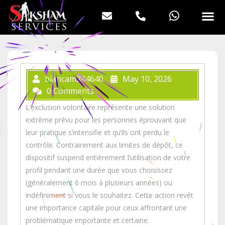
biancam384640
May 10, 2026
0 Comments
L’exclusion volontaire représente une solution
extrême prévu pour les personnes éprouvant que
leur pratique s’intensifie et qu’ils ont perdu le
contrôle. Contrairement aux limites de dépôt, ce
dispositif suspend entièrement l’utilisation de votre
profil pendant une durée que vous choisissez
(généralement 6 mois à plusieurs années) ou
indéfiniment si vous le souhaitez. Cette action revêt
une importance capitale pour ceux affrontant une
problématique importante et certaine.